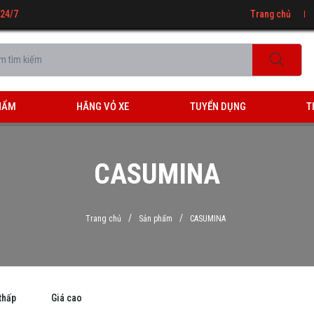
 24/7
Trang chủ
HẨM
HÃNG VỎ XE
TUYỂN DỤNG
T
CASUMINA
/
/
Trang chủ
Sản phẩm
CASUMINA
thấp
Giá cao