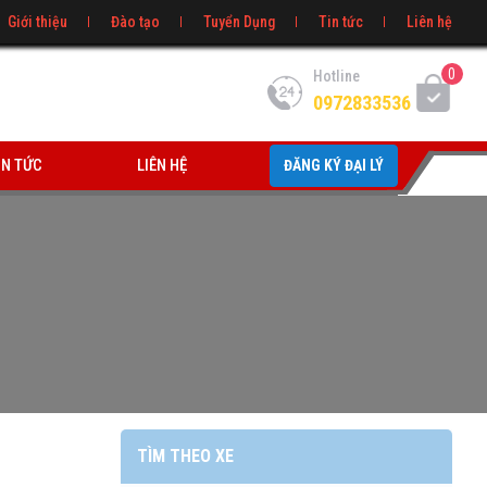
Giới thiệu
Đào tạo
Tuyển Dụng
Tin tức
Liên hệ
0
Hotline
0972833536
IN TỨC
LIÊN HỆ
ĐĂNG KÝ ĐẠI LÝ
TÌM THEO XE