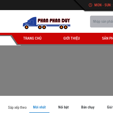
MON - SUN :
TRANG CHỦ
GIỚI THIỆU
SẢN P
Mới nhất
Nổi bật
Bán chạy
Giá 
Sắp xếp theo