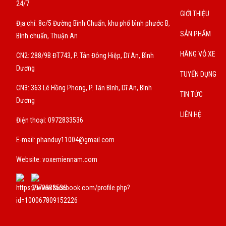
24/7
GIỚI THIỆU
Địa chỉ: 8c/5 Đường Bình Chuẩn, khu phố bình phước B,
SẢN PHẨM
Bình chuẩn, Thuận An
HÃNG VỎ XE
CN2: 288/9B ĐT743, P. Tân Đông Hiệp, Dĩ An, Bình
Dương
TUYỂN DỤNG
CN3: 363 Lê Hồng Phong, P. Tân Bình, Dĩ An, Bình
TIN TỨC
Dương
LIÊN HỆ
Điện thoại: 0972833536
E-mail:
phanduy11004@gmail.com
Website: voxemiennam.com