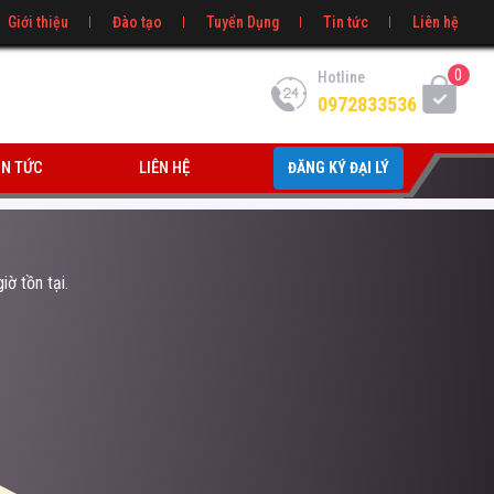
Giới thiệu
Đào tạo
Tuyển Dụng
Tin tức
Liên hệ
0
Hotline
0972833536
IN TỨC
LIÊN HỆ
ĐĂNG KÝ ĐẠI LÝ
iờ tồn tại.