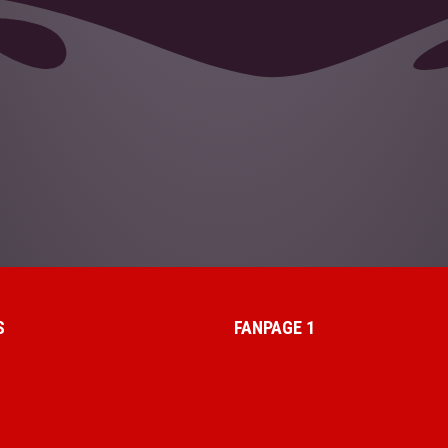
S
FANPAGE 1