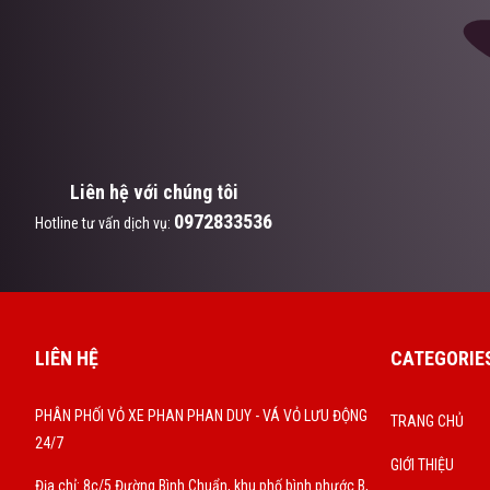
Liên hệ với chúng tôi
0972833536
Hotline tư vấn dịch vụ:
LIÊN HỆ
CATEGORIE
PHÂN PHỐI VỎ XE PHAN PHAN DUY - VÁ VỎ LƯU ĐỘNG
TRANG CHỦ
24/7
GIỚI THIỆU
Địa chỉ: 8c/5 Đường Bình Chuẩn, khu phố bình phước B,