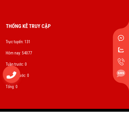
THỐNG KÊ TRUY CẬP
Trực tuyến: 131
Hôm nay: 54077
Tuần trước: 0
0972833536
Tháng trước: 0
Tổng: 0
© 2026 PHAN PHAN DUY - LỐP TẢI SAILUN; BRIDGESTONE - VÁ VỎ LƯU
ĐỘNG 24/7 - Thiết kế bởi sikido.vn