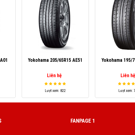
 A01
Yokohama 205/65R15 AE51
Yokohama 195/7
Liên hệ
Liên h
Lượt xem: 822
Lượt xem: 
S
FANPAGE 1