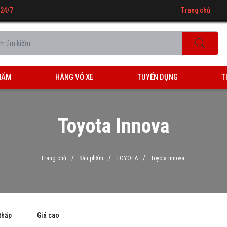
 24/7
Trang chủ
HẨM
HÃNG VỎ XE
TUYỂN DỤNG
T
Toyota Innova
/
/
/
Trang chủ
Sản phẩm
TOYOTA
Toyota Innova
thấp
Giá cao