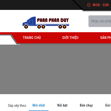
MON - SUN :
TRANG CHỦ
GIỚI THIỆU
SẢN P
Mới nhất
Nổi bật
Bán chạy
Giá 
Sắp xếp theo