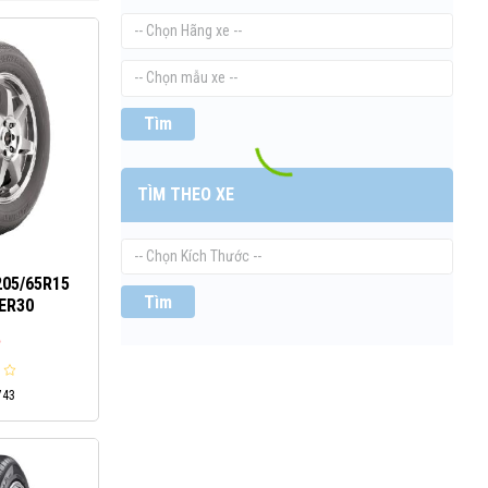
Tìm
TÌM THEO XE
05/65R15
Tìm
ER30
ệ
743