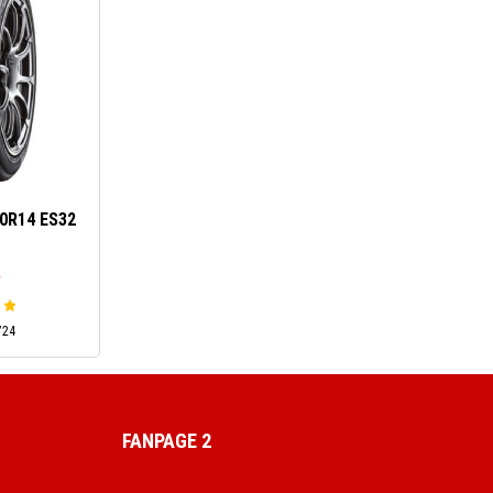
0R14 ES32
ệ
724
FANPAGE 2