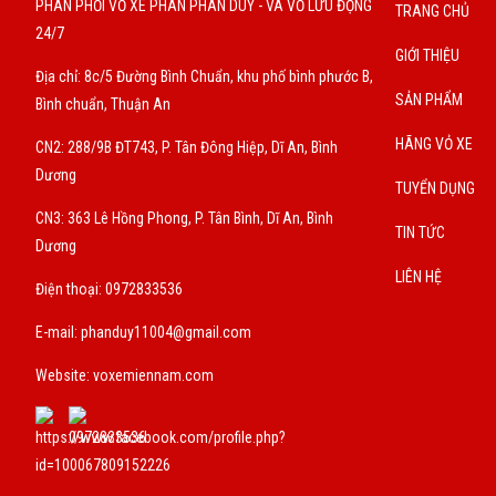
PHÂN PHỐI VỎ XE PHAN PHAN DUY - VÁ VỎ LƯU ĐỘNG
TRANG CHỦ
24/7
GIỚI THIỆU
Địa chỉ: 8c/5 Đường Bình Chuẩn, khu phố bình phước B,
SẢN PHẨM
Bình chuẩn, Thuận An
HÃNG VỎ XE
CN2: 288/9B ĐT743, P. Tân Đông Hiệp, Dĩ An, Bình
Dương
TUYỂN DỤNG
CN3: 363 Lê Hồng Phong, P. Tân Bình, Dĩ An, Bình
TIN TỨC
Dương
LIÊN HỆ
Điện thoại: 0972833536
E-mail:
phanduy11004@gmail.com
Website: voxemiennam.com