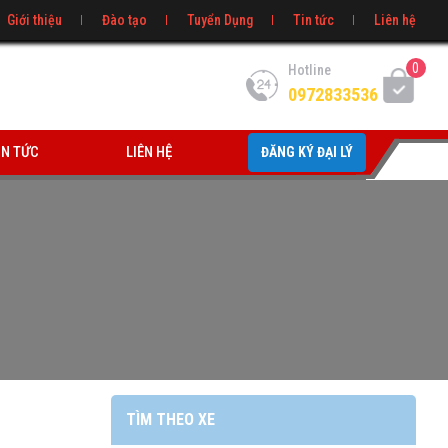
Giới thiệu
Đào tạo
Tuyển Dụng
Tin tức
Liên hệ
0
Hotline
0972833536
IN TỨC
LIÊN HỆ
ĐĂNG KÝ ĐẠI LÝ
TÌM THEO XE