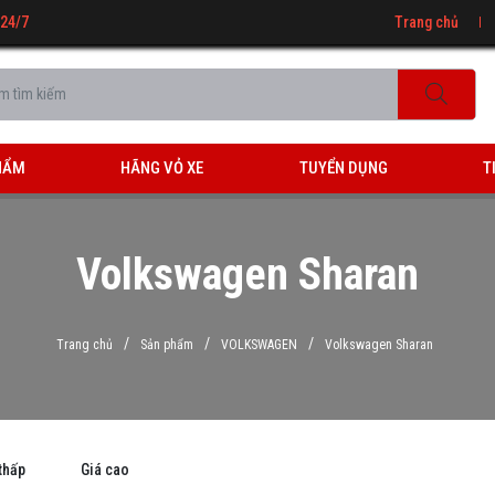
 24/7
Trang chủ
HẨM
HÃNG VỎ XE
TUYỂN DỤNG
T
Volkswagen Sharan
/
/
/
Trang chủ
Sản phẩm
VOLKSWAGEN
Volkswagen Sharan
thấp
Giá cao