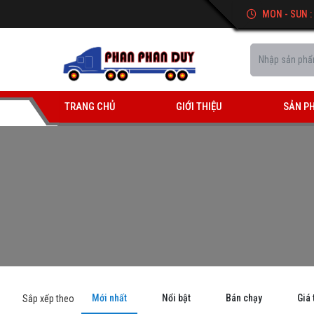
MON - SUN :
TRANG CHỦ
GIỚI THIỆU
SẢN P
Mới nhất
Nổi bật
Bán chạy
Giá 
Sắp xếp theo