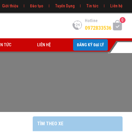
Giới thiệu
Đào tạo
Tuyển Dụng
Tin tức
Liên hệ
0
Hotline
0972833536
IN TỨC
LIÊN HỆ
ĐĂNG KÝ ĐẠI LÝ
TÌM THEO XE