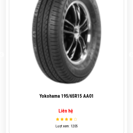
Mô phỏng
Tính toán độ trượt và tăng sự ổn định.
Yokohama 195/65R15 AA01
Liên hệ
Lượt xem: 1205