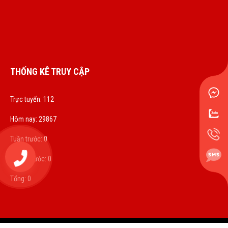
THỐNG KÊ TRUY CẬP
Trực tuyến: 112
Hôm nay: 29867
Tuần trước: 0
0972833536
Tháng trước: 0
Tổng: 0