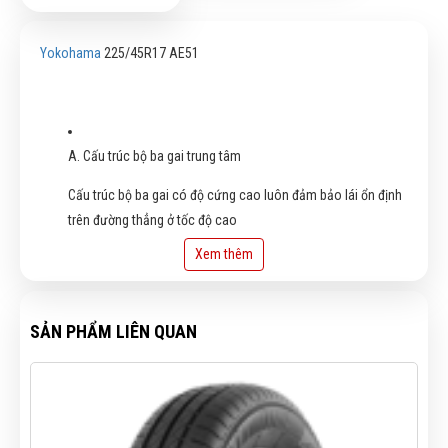
Yokohama
225/45R17 AE51
A. Cấu trúc bộ ba gai trung tâm
Cấu trúc bộ ba gai có độ cứng cao luôn đảm bảo lái ổn định
trên đường thẳng ở tốc độ cao
Xem thêm
B. Rãnh phụ hình lưỡi dao
Độ cứng được tăng cường với các rãnh phụ hình lưỡi dao
SẢN PHẨM LIÊN QUAN
C. Rãnh thẳng hình tia chớp
Tăng tổng số lượng vát cạnh, cải thiện hiệu suất bám đường.