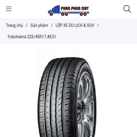
Trang chủ
/
Sản phẩm
/
LỐP XE DU LỊCH & SUV
/
Yokohama 225/45R17 AE51