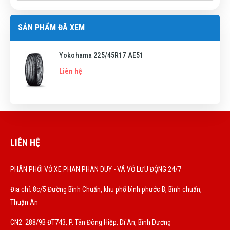
SẢN PHẨM ĐÃ XEM
Yokohama 225/45R17 AE51
Liên hệ
LIÊN HỆ
PHÂN PHỐI VỎ XE PHAN PHAN DUY - VÁ VỎ LƯU ĐỘNG 24/7
Địa chỉ: 8c/5 Đường Bình Chuẩn, khu phố bình phước B, Bình chuẩn,
Thuận An
CN2: 288/9B ĐT743, P. Tân Đông Hiệp, Dĩ An, Bình Dương