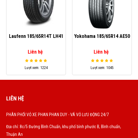
Laufenn 185/65R14T LH41
Yokohama 185/65R14 AE50
Liên hệ
Liên hệ
Lượt xem: 1224
Lượt xem: 1045
LIÊN HỆ
PHÂN PHỐI VỎ XE PHAN PHAN DUY - VÁ VỎ LƯU ĐỘNG 24/7
Địa chỉ: 8c/5 Đường Bình Chuẩn, khu phố bình phước B, Bình chuẩn,
Thuận An