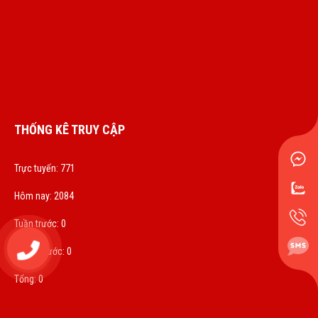
THỐNG KÊ TRUY CẬP
Trực tuyến: 771
Hôm nay: 2084
Tuần trước: 0
0972833536
Tháng trước: 0
Tổng: 0