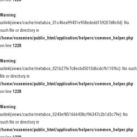
Warning
:
unlink(views/cache/metabox_01c46ea99431e958ededd159207d8c0d): No
such file or directory in
/home/voxemien/public_html/application/helpers/common_helper.php
on line
1228
Warning
:
unlink(views/cache/metabox_021b27fe7c8ecbd5010d6cdcf6110f6c): No such
file or directory in
/home/voxemien/public_html/application/helpers/common_helper.php
on line
1228
Warning
:
unlink(views/cache/metabox_0243ef851666438cf96347c2b1d3c79e): No
such file or directory in
/home/voxemien/public_html/application/helpers/common_helper.php