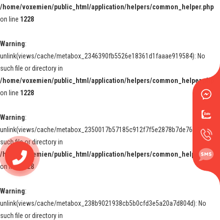
/home/voxemien/public_html/application/helpers/common_helper.php
on line
1228
Warning
:
unlink(views/cache/metabox_2346390fb5526e18361d1faaae919584): No
such file or directory in
/home/voxemien/public_html/application/helpers/common_helper.php
on line
1228
Warning
:
unlink(views/cache/metabox_2350017b57185c912f7f5e2878b7de76): No
such file or directory in
/home/voxemien/public_html/application/helpers/common_helper.php
0972833536
on line
1228
Warning
:
unlink(views/cache/metabox_238b9021938cb5b0cfd3e5a20a7d804d): No
such file or directory in