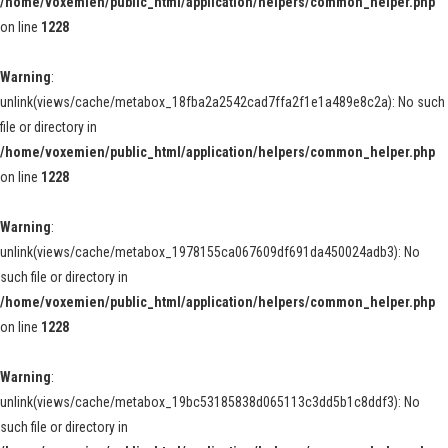
/home/voxemien/public_html/application/helpers/common_helper.php
on line
1228
Warning
:
unlink(views/cache/metabox_18fba2a2542cad7ffa2f1e1a489e8c2a): No such
file or directory in
/home/voxemien/public_html/application/helpers/common_helper.php
on line
1228
Warning
:
unlink(views/cache/metabox_1978155ca067609df691da450024adb3): No
such file or directory in
/home/voxemien/public_html/application/helpers/common_helper.php
on line
1228
Warning
:
unlink(views/cache/metabox_19bc53185838d065113c3dd5b1c8ddf3): No
such file or directory in