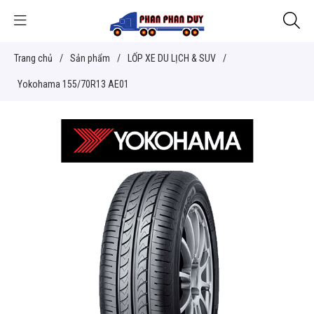
Trang chủ
/
Sản phẩm
/
LỐP XE DU LỊCH & SUV
/
Yokohama 155/70R13 AE01