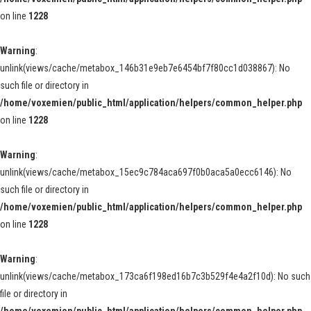
on line
1228
Warning
:
unlink(views/cache/metabox_146b31e9eb7e6454bf7f80cc1d038867): No
such file or directory in
/home/voxemien/public_html/application/helpers/common_helper.php
on line
1228
Warning
:
unlink(views/cache/metabox_15ec9c784aca697f0b0aca5a0ecc6146): No
such file or directory in
/home/voxemien/public_html/application/helpers/common_helper.php
on line
1228
Warning
:
unlink(views/cache/metabox_173ca6f198ed16b7c3b529f4e4a2f10d): No such
file or directory in