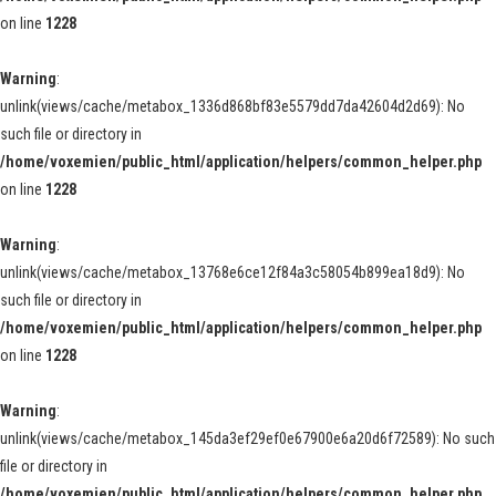
on line
1228
Warning
:
unlink(views/cache/metabox_1336d868bf83e5579dd7da42604d2d69): No
such file or directory in
/home/voxemien/public_html/application/helpers/common_helper.php
on line
1228
Warning
:
unlink(views/cache/metabox_13768e6ce12f84a3c58054b899ea18d9): No
such file or directory in
/home/voxemien/public_html/application/helpers/common_helper.php
on line
1228
Warning
:
unlink(views/cache/metabox_145da3ef29ef0e67900e6a20d6f72589): No such
file or directory in
/home/voxemien/public_html/application/helpers/common_helper.php