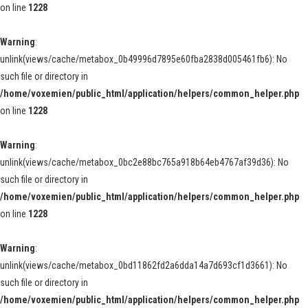
on line
1228
Warning
:
unlink(views/cache/metabox_0b49996d7895e60fba2838d005461fb6): No
such file or directory in
/home/voxemien/public_html/application/helpers/common_helper.php
on line
1228
Warning
:
unlink(views/cache/metabox_0bc2e88bc765a918b64eb4767af39d36): No
such file or directory in
/home/voxemien/public_html/application/helpers/common_helper.php
on line
1228
Warning
:
unlink(views/cache/metabox_0bd11862fd2a6dda14a7d693cf1d3661): No
such file or directory in
/home/voxemien/public_html/application/helpers/common_helper.php