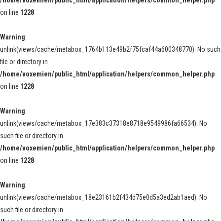
/home/voxemien/public_html/application/helpers/common_helper.php
on line
1228
Warning
:
unlink(views/cache/metabox_1764b113e49b2f75fcaf44a600348770): No such
file or directory in
/home/voxemien/public_html/application/helpers/common_helper.php
on line
1228
Warning
:
unlink(views/cache/metabox_17e383c37318e8718e9549986fa66534): No
such file or directory in
/home/voxemien/public_html/application/helpers/common_helper.php
on line
1228
Warning
:
unlink(views/cache/metabox_18e23161b2f434d75e0d5a3ed2ab1aed): No
such file or directory in