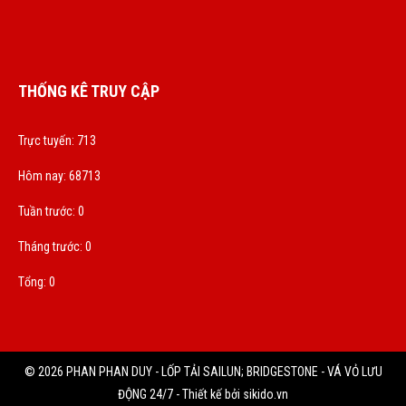
THỐNG KÊ TRUY CẬP
Trực tuyến: 713
Hôm nay: 68713
Tuần trước: 0
Tháng trước: 0
Tổng: 0
© 2026 PHAN PHAN DUY - LỐP TẢI SAILUN; BRIDGESTONE - VÁ VỎ LƯU
ĐỘNG 24/7 - Thiết kế bởi sikido.vn