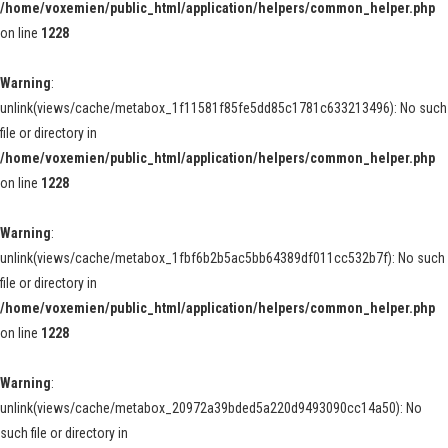
/home/voxemien/public_html/application/helpers/common_helper.php
on line
1228
Warning
:
unlink(views/cache/metabox_1f11581f85fe5dd85c1781c633213496): No such
file or directory in
/home/voxemien/public_html/application/helpers/common_helper.php
on line
1228
Warning
:
unlink(views/cache/metabox_1fbf6b2b5ac5bb64389df011cc532b7f): No such
file or directory in
/home/voxemien/public_html/application/helpers/common_helper.php
on line
1228
Warning
:
unlink(views/cache/metabox_20972a39bded5a220d9493090cc14a50): No
such file or directory in