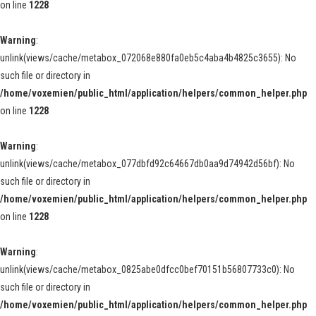
on line
1228
Warning
:
unlink(views/cache/metabox_072068e880fa0eb5c4aba4b4825c3655): No
such file or directory in
/home/voxemien/public_html/application/helpers/common_helper.php
on line
1228
Warning
:
unlink(views/cache/metabox_077dbfd92c64667db0aa9d74942d56bf): No
such file or directory in
/home/voxemien/public_html/application/helpers/common_helper.php
on line
1228
Warning
:
unlink(views/cache/metabox_0825abe0dfcc0bef70151b56807733c0): No
such file or directory in
/home/voxemien/public_html/application/helpers/common_helper.php