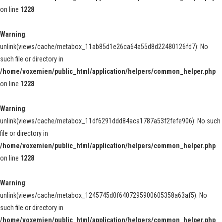
on line
1228
Warning
:
unlink(views/cache/metabox_11ab85d1e26ca64a55d8d22480126fd7): No
such file or directory in
/home/voxemien/public_html/application/helpers/common_helper.php
on line
1228
Warning
:
unlink(views/cache/metabox_11df6291ddd84aca1787a53f2fefe906): No such
file or directory in
/home/voxemien/public_html/application/helpers/common_helper.php
on line
1228
Warning
:
unlink(views/cache/metabox_1245745d0f6407295900605358a63af5): No
such file or directory in
/home/voxemien/public_html/application/helpers/common_helper.php