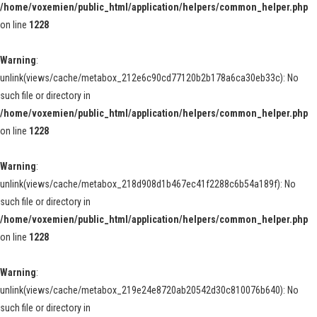
/home/voxemien/public_html/application/helpers/common_helper.php
on line
1228
Warning
:
unlink(views/cache/metabox_212e6c90cd77120b2b178a6ca30eb33c): No
such file or directory in
/home/voxemien/public_html/application/helpers/common_helper.php
on line
1228
Warning
:
unlink(views/cache/metabox_218d908d1b467ec41f2288c6b54a189f): No
such file or directory in
/home/voxemien/public_html/application/helpers/common_helper.php
on line
1228
Warning
:
unlink(views/cache/metabox_219e24e8720ab20542d30c810076b640): No
such file or directory in