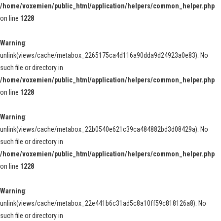
/home/voxemien/public_html/application/helpers/common_helper.php
on line
1228
Warning
:
unlink(views/cache/metabox_2265175ca4d116a90dda9d24923a0e83): No
such file or directory in
/home/voxemien/public_html/application/helpers/common_helper.php
on line
1228
Warning
:
unlink(views/cache/metabox_22b0540e621c39ca484882bd3d08429a): No
such file or directory in
/home/voxemien/public_html/application/helpers/common_helper.php
on line
1228
Warning
:
unlink(views/cache/metabox_22e441b6c31ad5c8a10ff59c818126a8): No
such file or directory in