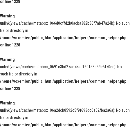
on line
1228
Warning
:
unlink(views/cache/metabox_066d0cffd2b0acba382b36f7ab47a24b): No such
file or directory in
/home/voxemien/public_html/application/helpers/common_helper.php
on line
1228
Warning
:
unlink(views/cache/metabox_0691c3bd27ac75ac160153d59e5f70ec): No
such file or directory in
/home/voxemien/public_html/application/helpers/common_helper.php
on line
1228
Warning
:
unlink(views/cache/metabox_06a2dcb8592c5f9f693dc0a52fba2a6a): No such
file or directory in
/home/voxemien/public_html/application/helpers/common_helper.php