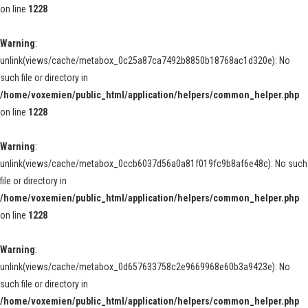
on line
1228
Warning
:
unlink(views/cache/metabox_0c25a87ca7492b8850b18768ac1d320e): No
such file or directory in
/home/voxemien/public_html/application/helpers/common_helper.php
on line
1228
Warning
:
unlink(views/cache/metabox_0ccb6037d56a0a81f019fc9b8af6e48c): No such
file or directory in
/home/voxemien/public_html/application/helpers/common_helper.php
on line
1228
Warning
:
unlink(views/cache/metabox_0d657633758c2e9669968e60b3a9423e): No
such file or directory in
/home/voxemien/public_html/application/helpers/common_helper.php