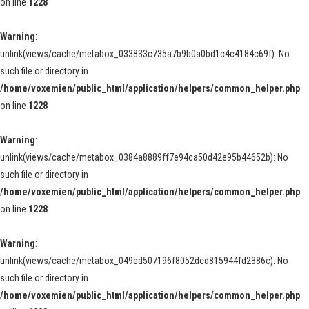
on line
1228
Warning
:
unlink(views/cache/metabox_033833c735a7b9b0a0bd1c4c4184c69f): No
such file or directory in
/home/voxemien/public_html/application/helpers/common_helper.php
on line
1228
Warning
:
unlink(views/cache/metabox_0384a8889ff7e94ca50d42e95b44652b): No
such file or directory in
/home/voxemien/public_html/application/helpers/common_helper.php
on line
1228
Warning
:
unlink(views/cache/metabox_049ed507196f8052dcd815944fd2386c): No
such file or directory in
/home/voxemien/public_html/application/helpers/common_helper.php