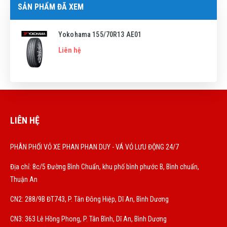
SẢN PHẨM ĐÃ XEM
Yokohama 155/70R13 AE01
Liên hệ
LIÊN HỆ
PHÂN PHỐI VỎ XE PHAN PHAN DUY - VÁ VỎ LƯU ĐỘNG 24/7
Địa chỉ: 8c/5 Đường Bình Chuẩn, khu phố bình phước B, Bình chuẩn,
Thuận An
CN2: 288/9B ĐT743, P. Tân Đông Hiệp, Dĩ An, Bình Dương
CN3: 363 Lê Hồng Phong, P. Tân Bình, Dĩ An, Bình Dương