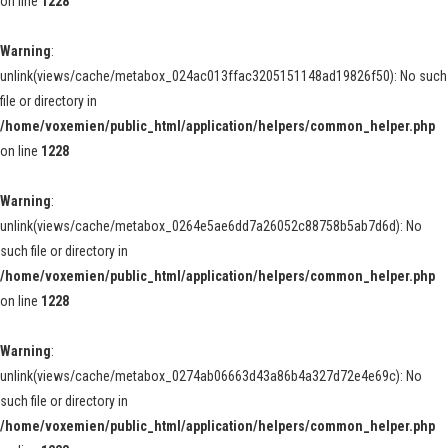
on line
1228
Warning
:
unlink(views/cache/metabox_024ac013ffac3205151148ad19826f50): No such
file or directory in
/home/voxemien/public_html/application/helpers/common_helper.php
on line
1228
Warning
:
unlink(views/cache/metabox_0264e5ae6dd7a26052c88758b5ab7d6d): No
such file or directory in
/home/voxemien/public_html/application/helpers/common_helper.php
on line
1228
Warning
:
unlink(views/cache/metabox_0274ab06663d43a86b4a327d72e4e69c): No
such file or directory in
/home/voxemien/public_html/application/helpers/common_helper.php