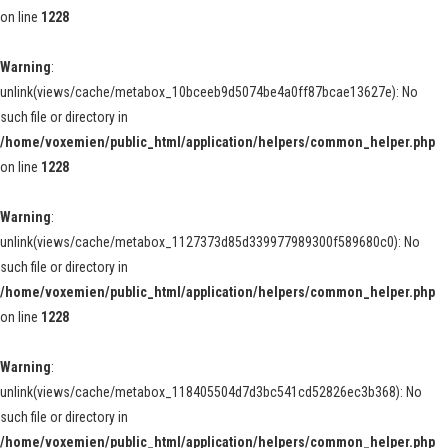
on line
1228
Warning
:
unlink(views/cache/metabox_10bceeb9d5074be4a0ff87bcae13627e): No
such file or directory in
/home/voxemien/public_html/application/helpers/common_helper.php
on line
1228
Warning
:
unlink(views/cache/metabox_1127373d85d339977989300f589680c0): No
such file or directory in
/home/voxemien/public_html/application/helpers/common_helper.php
on line
1228
Warning
:
unlink(views/cache/metabox_118405504d7d3bc541cd52826ec3b368): No
such file or directory in
/home/voxemien/public_html/application/helpers/common_helper.php