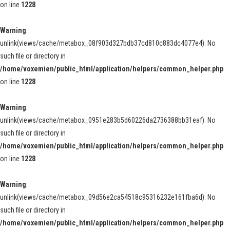
on line
1228
Warning
:
unlink(views/cache/metabox_08f903d327bdb37cd810c883dc4077e4): No
such file or directory in
/home/voxemien/public_html/application/helpers/common_helper.php
on line
1228
Warning
:
unlink(views/cache/metabox_0951e283b5d60226da2736388bb31eaf): No
such file or directory in
/home/voxemien/public_html/application/helpers/common_helper.php
on line
1228
Warning
:
unlink(views/cache/metabox_09d56e2ca54518c95316232e161fba6d): No
such file or directory in
/home/voxemien/public_html/application/helpers/common_helper.php