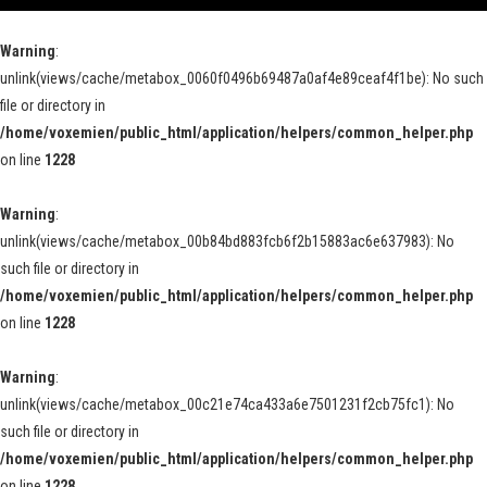
Warning
:
unlink(views/cache/metabox_0060f0496b69487a0af4e89ceaf4f1be): No such
file or directory in
/home/voxemien/public_html/application/helpers/common_helper.php
on line
1228
Warning
:
unlink(views/cache/metabox_00b84bd883fcb6f2b15883ac6e637983): No
such file or directory in
/home/voxemien/public_html/application/helpers/common_helper.php
on line
1228
Warning
:
unlink(views/cache/metabox_00c21e74ca433a6e7501231f2cb75fc1): No
such file or directory in
/home/voxemien/public_html/application/helpers/common_helper.php
on line
1228