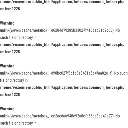
/home/voxemien/public_html/application/helpers/common_helper.php
on line
1228
Warning
:
unlink(views/cache/metabox_1d6284d79285b33027f413cad81b9c66): No
such file or directory in
/home/voxemien/public_html/application/helpers/common_helper.php
on line
1228
Warning
:
unlink(views/cache/metabox_1d98bc027f6d1b8a8451e5b4faa02e1f): No such
file or directory in
/home/voxemien/public_html/application/helpers/common_helper.php
on line
1228
Warning
:
unlink(views/cache/metabox_1ee2acdaa948e92a8cfb66de8de49e77): No
such file or directory in