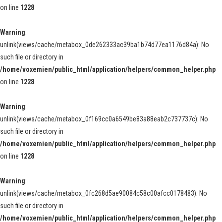
on line
1228
Warning
:
unlink(views/cache/metabox_0de262333ac39ba1b74d77ea1176d84a): No
such file or directory in
/home/voxemien/public_html/application/helpers/common_helper.php
on line
1228
Warning
:
unlink(views/cache/metabox_0f169cc0a6549be83a88eab2c737737c): No
such file or directory in
/home/voxemien/public_html/application/helpers/common_helper.php
on line
1228
Warning
:
unlink(views/cache/metabox_0fc268d5ae90084c58c00afcc0178483): No
such file or directory in
/home/voxemien/public_html/application/helpers/common_helper.php