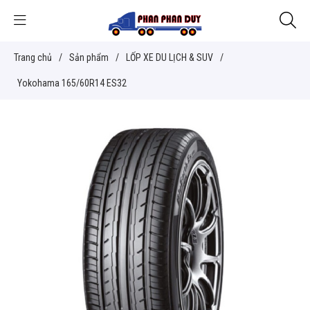
Trang chủ
/
Sản phẩm
/
LỐP XE DU LỊCH & SUV
/
Yokohama 165/60R14 ES32