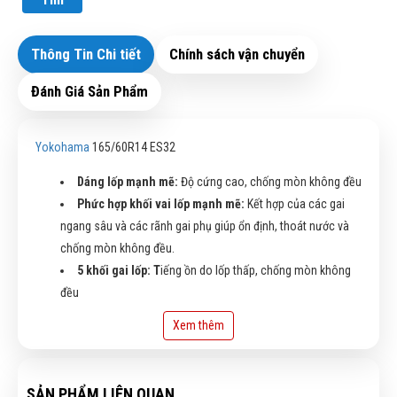
Thông Tin Chi tiết
Chính sách vận chuyển
Đánh Giá Sản Phẩm
Yokohama
165/60R14 ES32
Dáng lốp mạnh mẽ:
Độ cứng cao, chống mòn không đều
Phức hợp khối vai lốp mạnh mẽ:
Kết hợp của các gai
ngang sâu và các rãnh gai phụ giúp ổn định, thoát nước và
chống mòn không đều.
5 khối gai lốp: T
iếng ồn do lốp thấp, chống mòn không
đều
Rãnh lốp hình tia chớp:
Với khối cạnh riêng biệt giúp
Xem thêm
tăng độ an toàn, thoát nước trên đường ư
Rãnh thẳng rộng:
Chống lại hiện tượng lướt ván, thoát
nước tốt khi phanh trên đường ướt. Lái thẳng và cảm giác lái
SẢN PHẨM LIÊN QUAN