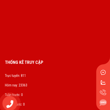
THỐNG KÊ TRUY CẬP
Trực tuyến: 811
Hôm nay: 23363
Tuần trước: 0
0972833536
Tháng trước: 0