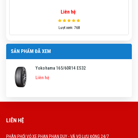
Liên hệ
Lượt xem: 768
SẢN PHẨM ĐÃ XEM
Yokohama 165/60R14 ES32
Liên hệ
LIÊN HỆ
PHÂN PHỐI VỎ XE PHAN PHAN DUY - VÁ VỎ LƯU ĐỘNG 24/7