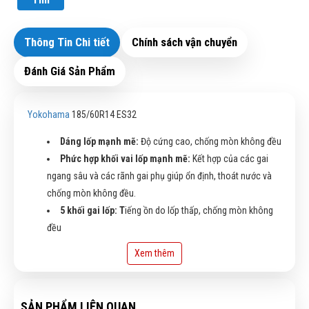
Thông Tin Chi tiết
Chính sách vận chuyển
Đánh Giá Sản Phẩm
Yokohama
185/60R14 ES32
Dáng lốp mạnh mẽ:
Độ cứng cao, chống mòn không đều
Phức hợp khối vai lốp mạnh mẽ:
Kết hợp của các gai
ngang sâu và các rãnh gai phụ giúp ổn định, thoát nước và
chống mòn không đều.
5 khối gai lốp: T
iếng ồn do lốp thấp, chống mòn không
đều
Rãnh lốp hình tia chớp:
Với khối cạnh riêng biệt giúp
Xem thêm
tăng độ an toàn, thoát nước trên đường ư
Rãnh thẳng rộng:
Chống lại hiện tượng lướt ván, thoát
nước tốt khi phanh trên đường ướt. Lái thẳng và cảm giác lái
SẢN PHẨM LIÊN QUAN