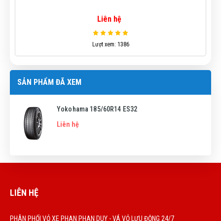
Liên hệ
Lượt xem: 1386
SẢN PHẨM ĐÃ XEM
Yokohama 185/60R14 ES32
Liên hệ
LIÊN HỆ
PHÂN PHỐI VỎ XE PHAN PHAN DUY - VÁ VỎ LƯU ĐỘNG 24/7