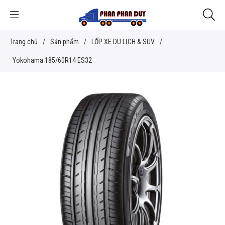
Trang chủ
/
Sản phẩm
/
LỐP XE DU LỊCH & SUV
/
Yokohama 185/60R14 ES32