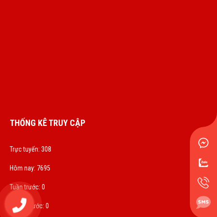
THỐNG KÊ TRUY CẬP
Trực tuyến: 308
Hôm nay: 7695
Tuần trước: 0
0972833536
Tháng trước: 0